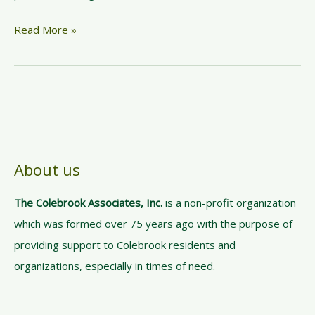
n
c
B
Read More »
e
r
p
o
t
k
e
n
P
i
About us
e
c
The Colebrook Associates, Inc.
is a non-profit organization
e
which was formed over 75 years ago with the purpose of
s
providing support to Colebrook residents and
organizations, especially in times of need.