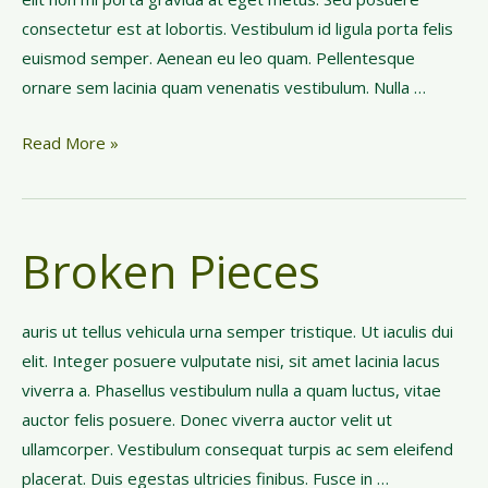
y
consectetur est at lobortis. Vestibulum id ligula porta felis
B
euismod semper. Aenean eu leo quam. Pellentesque
o
ornare sem lacinia quam venenatis vestibulum. Nulla …
x
C
Read More »
r
e
a
Broken Pieces
t
i
v
auris ut tellus vehicula urna semper tristique. Ut iaculis dui
i
elit. Integer posuere vulputate nisi, sit amet lacinia lacus
t
viverra a. Phasellus vestibulum nulla a quam luctus, vitae
y
auctor felis posuere. Donec viverra auctor velit ut
C
ullamcorper. Vestibulum consequat turpis ac sem eleifend
o
placerat. Duis egestas ultricies finibus. Fusce in …