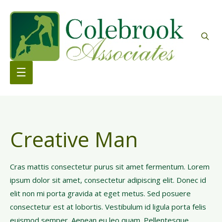
Sea
Main
Menu
Creative Man
Cras mattis consectetur purus sit amet fermentum. Lorem
ipsum dolor sit amet, consectetur adipiscing elit. Donec id
elit non mi porta gravida at eget metus. Sed posuere
consectetur est at lobortis. Vestibulum id ligula porta felis
euismod semper. Aenean eu leo quam. Pellentesque