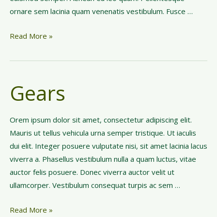
ornare sem lacinia quam venenatis vestibulum. Fusce …
C
Read More »
r
e
a
Gears
t
i
v
Orem ipsum dolor sit amet, consectetur adipiscing elit.
e
Mauris ut tellus vehicula urna semper tristique. Ut iaculis
M
dui elit. Integer posuere vulputate nisi, sit amet lacinia lacus
a
viverra a. Phasellus vestibulum nulla a quam luctus, vitae
n
auctor felis posuere. Donec viverra auctor velit ut
ullamcorper. Vestibulum consequat turpis ac sem …
G
Read More »