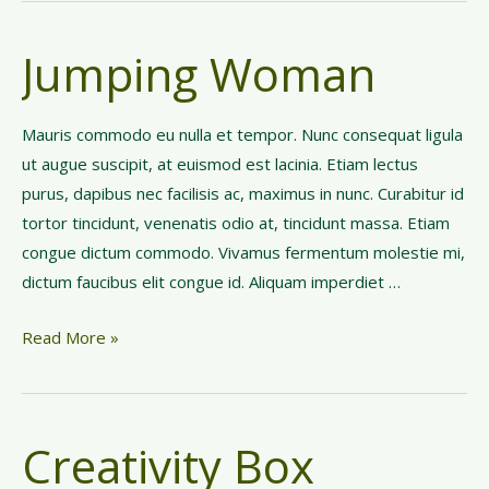
u
c
Jumping Woman
a
t
i
Mauris commodo eu nulla et tempor. Nunc consequat ligula
o
ut augue suscipit, at euismod est lacinia. Etiam lectus
n
purus, dapibus nec facilisis ac, maximus in nunc. Curabitur id
A
tortor tincidunt, venenatis odio at, tincidunt massa. Etiam
d
congue dictum commodo. Vivamus fermentum molestie mi,
v
dictum faucibus elit congue id. Aliquam imperdiet …
a
n
J
Read More »
t
u
a
m
g
p
Creativity Box
e
i
n