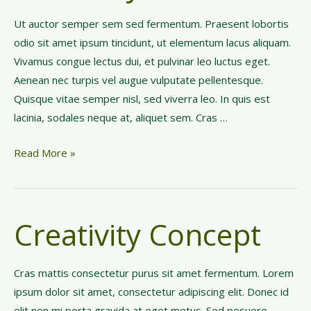
g
Ut auctor semper sem sed fermentum. Praesent lobortis
W
odio sit amet ipsum tincidunt, ut elementum lacus aliquam.
o
Vivamus congue lectus dui, et pulvinar leo luctus eget.
m
Aenean nec turpis vel augue vulputate pellentesque.
a
Quisque vitae semper nisl, sed viverra leo. In quis est
n
lacinia, sodales neque at, aliquet sem. Cras …
C
Read More »
r
e
a
Creativity Concept
t
i
v
Cras mattis consectetur purus sit amet fermentum. Lorem
i
ipsum dolor sit amet, consectetur adipiscing elit. Donec id
t
elit non mi porta gravida at eget metus. Sed posuere